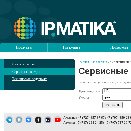
Продукты
Где купить
Поддержка
Главная
/
Поддержка
/ Сервисные це
Скачать файлы
Сервисные
Сервисные центры
Техническая поддержка
Гарантийные условия и адреса серв
Производитель:
Страна:
Алматы: +7 (727) 357 37 67; +7 (707) 850 28 
Астана: +7 (717) 264 24 25; +7 (707) 747 29 7